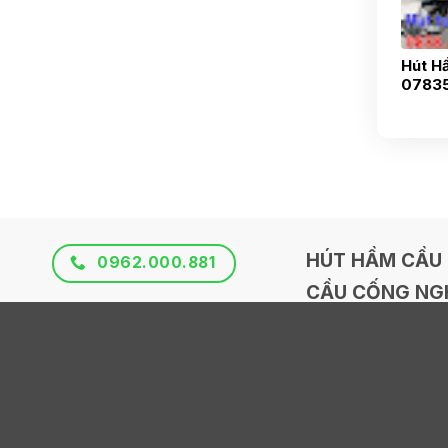
Hút Hầ
0783
HÚT HẦM CẦU 
0962.000.881
CẦU CỐNG NGH
Hướng dẫn đặt dịch vụ
Địa chỉ: Hẻm 441
Ưu điểm của chúng tôi
Thống Nhất Làng B
Chương trình khuyến mãi
Điện thoại: 0962.
Quy trình dịch vụ
Email: huthamcau
Chính sách bảo hành
Website: www.h