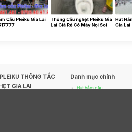
m Cầu Pleiku Gia Lai
Thông Cầu nghẹt Pleiku Gia
Hút Hầm
517777
Lai Giá Rẻ Có Máy Nọi Soi
Gia Lai
0975.037.047
PLEIKU THÔNG TẮC
Danh mục chính
ẸT GIA LAI
Hút hầm cầu
Thông tắc nghẹt
/D2/37 Lý Thái Tổ, Phường
rel, Ia Grai, Gia Lai 600000
Nạo vét hố ga
000.881
Sữa chữa điện nước
pleikugialai@gmail.com
Khoan cắt bê tông
uthamthongcong.com