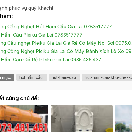
ạnh phục vụ quý khách!
thêm:
ng Cống Nghẹt Hút Hầm Cầu Gia Lai 0783517777
 Hầm Cầu Pleiku Gia Lai 0783517777
ng Cầu nghẹt Pleiku Gia Lai Giá Rẻ Có Máy Nọi Soi 0975.
ng Cống Nghẹt Pleiku Gia Lai Có Máy Đánh Xích Lò Xo 09
 Hầm Cầu Giá Rẻ Pleiku Gia Lai 0935.436.437
 mục:
hút hầm cầu
hut-ham-cau
hut-ham-cau-khu-che-x
iết cùng chủ đề: