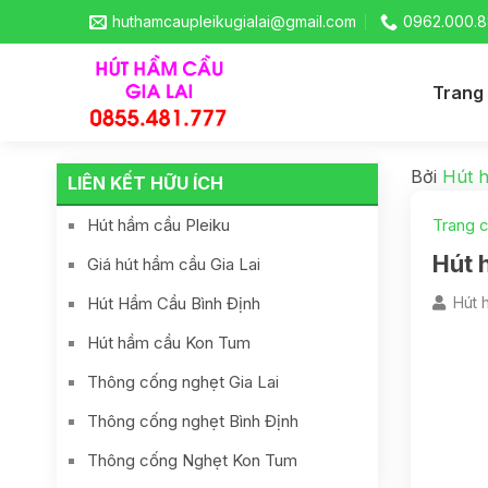
huthamcaupleikugialai@gmail.com
0962.000.8
Trang
Bởi
Hút h
LIÊN KẾT HỮU ÍCH
Hút hầm cầu Pleiku
Trang 
Hút 
Giá hút hầm cầu Gia Lai
Hút Hầm Cầu Bình Định
Hút h
Hút hầm cầu Kon Tum
Thông cống nghẹt Gia Lai
Thông cống nghẹt Bình Định
Thông cống Nghẹt Kon Tum