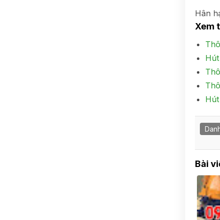
Hân h
Xem 
Thô
Hút
Thô
Thô
Hút
Danh
Bài v