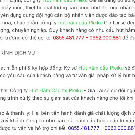
ình Định, công ty
Hút hầm cầu Pleiku
Gia lai đang bổ sun
i máy móc, thiết bị chất lượng cao cũng như đội ngũ nhân 
yên dụng cùng đội ngũ cán bộ nhân viên được đào tạo bà
 hoá, chắc chắn công ty
hút hầm cầu Pleiku
Gia Lai sẽ đe
ượng, chuyên nghiệp. Quý khách hàng có nhu cầu hút hầm 
ôi trường có thể gọi tới
0855.481.777 - 0962.000.881
để đượ
RÌNH DỊCH VỤ
át miễn phí & ký hợp đồng: Kỹ sư
Hút hầm cầu Pleiku
sẽ đ
heo yêu cầu của khách hàng và tư vấn giải pháp xử lý hút h
khai: Công ty
Hút Hầm Cầu tại Pleiku
- Gia Lai sẽ cử đội n
ông trình xử lý theo sự giám sát của khách hàng cho tới khi
ao & thanh lý: Hai bên tiến hành đánh giá chất lượng dịch 
Quý khách đang có nhu cầu hút hầm cầu hoặc cần tư vấn b
 được tư vấn và hỗ trợ chi tiết:
0855.481.777 - 0962.000.88