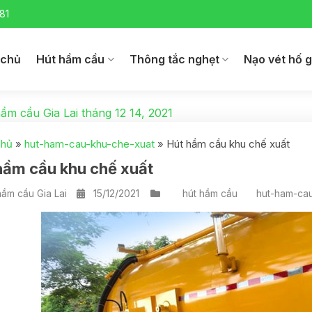
81
 chủ
Hút hầm cầu
Thông tắc nghẹt
Nạo vét hố 
ầm cầu Gia Lai
tháng 12 14, 2021
chủ
»
hut-ham-cau-khu-che-xuat
»
Hút hầm cầu khu chế xuất
hầm cầu khu chế xuất
ầm cầu Gia Lai
15/12/2021
hút hầm cầu
hut-ham-ca