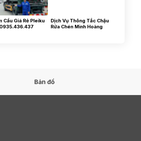
 Cầu Giá Rẻ Pleiku
Dịch Vụ Thông Tắc Chậu
 0935.436.437
Rửa Chén Minh Hoàng
Pleiku-Gia Lai-Uy Tín,
Nhanh Chóng, Gía Tốt 24h
0935436437
Bản đồ