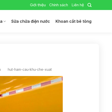
Giới thiệu
Chính sách
Liên hệ
ga
Sữa chữa điện nước
Khoan cắt bê tông
u
hut-ham-cau-khu-che-xuat