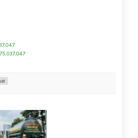
037.047
75.037.047
uat