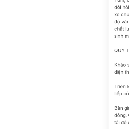
Tum, B
đòi hỏ
xe chu
độ văn
chất l
sinh m
QUY T
Khảo s
diện t
Triển 
tiếp c
Bàn gi
đồng. 
tôi để