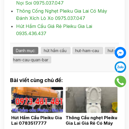
Nọi Soi 0975.037.047
Thông Cống Nghẹt Pleiku Gia Lai Có Máy
Đánh Xích Lò Xo 0975.037.047
Hút Hầm Cầu Giá Rẻ Pleiku Gia Lai
0935.436.437
Danh mục:
hút hầm cầu
hut-ham-cau
hut-
ham-cau-quan-bar
Bài viết cùng chủ đề:
Hút Hầm Cầu Pleiku Gia
Thông Cầu nghẹt Pleiku
Lai 0783517777
Gia Lai Giá Rẻ Có Máy
Nọi Soi 0975.037.047