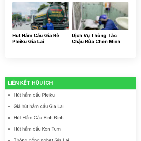
Hút Hầm Cầu Giá Rẻ
Dịch Vụ Thông Tắc
Pleiku Gia Lai
Chậu Rửa Chén Minh
0935.436.437
Hoàng Pleiku-Gia Lai-
Uy Tín, Nhanh Chóng,
Gía Tốt 24h
0935436437
LIÊN KẾT HỮU ÍCH
Hút hầm cầu Pleiku
Giá hút hầm cầu Gia Lai
Hút Hầm Cầu Bình Định
Hút hầm cầu Kon Tum
Thông cống nghẹt Gia Lai