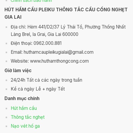
Chính sách bảo hành
HÚT HẦM CẦU PLEIKU THÔNG TẮC CẦU CỐNG NGHẸT
GIA LAI
Địa chỉ: Hẻm 441/D2/37 Lý Thái Tổ, Phường Thống Nhất
Làng Brel, Ia Grai, Gia Lai 600000
Điện thoại: 0962.000.881
Email: huthamcaupleikugialai@gmail.com
Website: www.huthamthongcong.com
Giờ làm việc
24/24h Tất cả các ngày trong tuần
Kể cả ngày Lễ + ngày Tết
Danh mục chính
Hút hầm cầu
Thông tắc nghẹt
Nạo vét hố ga