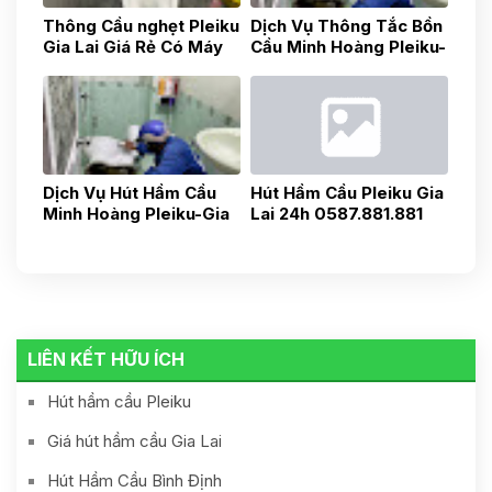
Thông Cầu nghẹt Pleiku
Dịch Vụ Thông Tắc Bồn
Gia Lai Giá Rẻ Có Máy
Cầu Minh Hoàng Pleiku-
Nọi Soi 0975.037.047
Gia Lai-Uy Tín, Nhanh
Chóng, Gía Tốt 24h
0788418181
Dịch Vụ Hút Hầm Cầu
Hút Hầm Cầu Pleiku Gia
Minh Hoàng Pleiku-Gia
Lai 24h 0587.881.881
Lai-Uy Tín , Nhanh
Chóng, Gia Tốt 24h
0973481481
LIÊN KẾT HỮU ÍCH
Hút hầm cầu Pleiku
Giá hút hầm cầu Gia Lai
Hút Hầm Cầu Bình Định