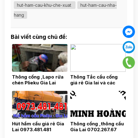
hut-ham-cau-khu-che-xuat
hut-ham-cau-nha-
hang
Bài viết cùng chủ đề:
Thông cống ,Lapo rửa
Thông Tắc cầu cống
chén Plieku Gia Lai
giá rẻ Gia lai và các
0703.80.81.81
Huyện lân cận
0975.31.37.37
Hút hầm cầu giá rẻ Gia
Thông cống ,thông cầu
Lai 0973.481.481
Gia Lai 0702.267.67