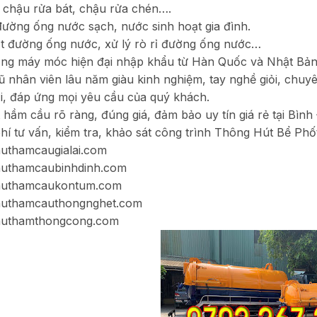
chậu rửa bát, chậu rửa chén….
đường ống nước sạch, nước sinh hoạt gia đình.
t đường ống nước, xử lý rò rỉ đường ống nước…
ng máy móc hiện đại nhập khẩu từ Hàn Quốc và Nhật Bản,
ũ nhân viên lâu năm giàu kinh nghiệm, tay nghề giỏi, chu
i, đáp ứng mọi yêu cầu của quý khách.
t hầm cầu rõ ràng, đúng giá, đảm bảo uy tín giá rẻ tại Bình
hí tư vấn, kiểm tra, khảo sát công trình Thông Hút Bể Phốt 
uthamcaugialai.com
uthamcaubinhdinh.com
uthamcaukontum.com
uthamcauthongnghet.com
uthamthongcong.com