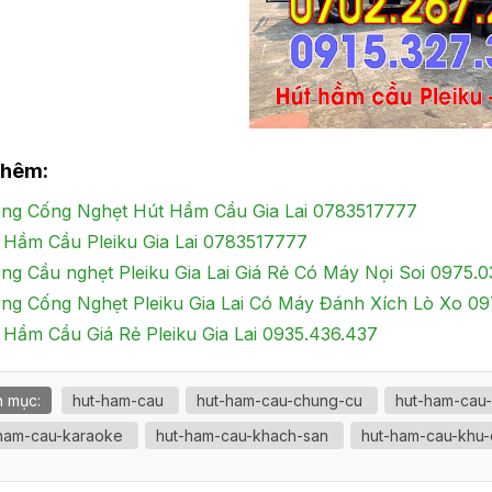
thêm:
ng Cống Nghẹt Hút Hầm Cầu Gia Lai 0783517777
 Hầm Cầu Pleiku Gia Lai 0783517777
ng Cầu nghẹt Pleiku Gia Lai Giá Rẻ Có Máy Nọi Soi 0975.
ng Cống Nghẹt Pleiku Gia Lai Có Máy Đánh Xích Lò Xo 09
 Hầm Cầu Giá Rẻ Pleiku Gia Lai 0935.436.437
 mục:
hut-ham-cau
hut-ham-cau-chung-cu
hut-ham-cau
ham-cau-karaoke
hut-ham-cau-khach-san
hut-ham-cau-khu