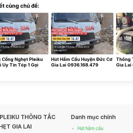
iết cùng chủ đề:
 Cống Nghẹt Pleiku
Hút Hầm Cầu Huyện Đức Cơ
Thông T
i Uy Tín Tóp 1 Gọi
Gia Lai 0936.168.479
Gia Lai
168479
PLEIKU THÔNG TẮC
Danh mục chính
ẸT GIA LAI
Hút hầm cầu