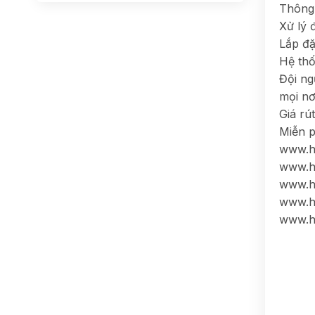
Thông 
Xử lý 
Lắp đặ
Hệ thố
Đội ng
mọi nơ
Giá rú
Miễn p
www.h
www.h
www.h
www.h
www.h