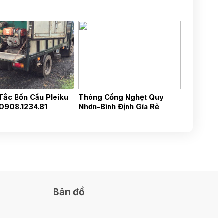
ắc Bồn Cầu Pleiku
Thông Cống Nghẹt Quy
 0908.1234.81
Nhơn-Bình Định Gía Rẻ
0905.611.567
Bản đồ