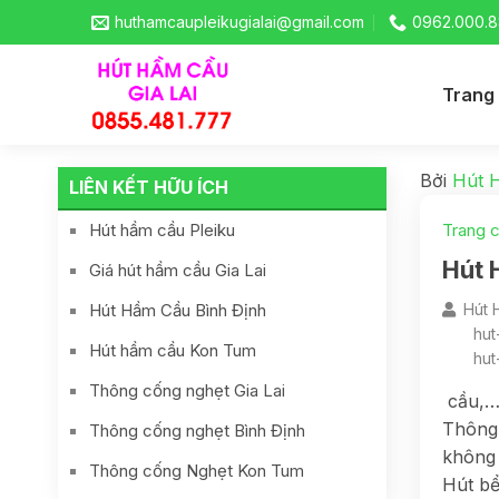
huthamcaupleikugialai@gmail.com
0962.000.8
Trang
Bởi
Hút 
LIÊN KẾT HỮU ÍCH
Hút hầm cầu Pleiku
Trang 
Hút 
Giá hút hầm cầu Gia Lai
Hút Hầm Cầu Bình Định
Hút 
hut
Hút hầm cầu Kon Tum
hut
Thông cống nghẹt Gia Lai
cầu,
Thông 
Thông cống nghẹt Bình Định
không 
Thông cống Nghẹt Kon Tum
Hút bể