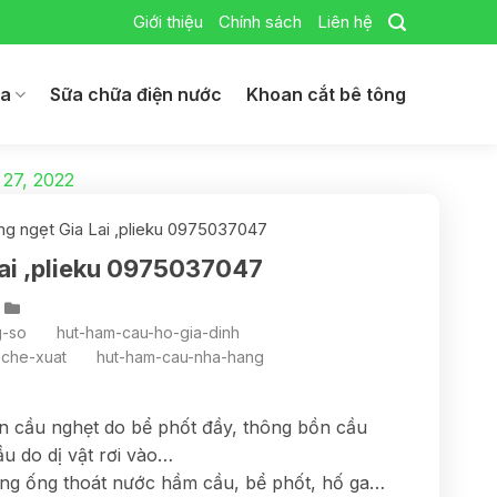
Giới thiệu
Chính sách
Liên hệ
ga
Sữa chữa điện nước
Khoan cắt bê tông
 27, 2022
ng ngẹt Gia Lai ,plieku 0975037047
Lai ,plieku 0975037047
g-so
hut-ham-cau-ho-gia-dinh
-che-xuat
hut-ham-cau-nha-hang
n cầu nghẹt do bể phốt đầy, thông bồn cầu
u do dị vật rơi vào…
ường ống thoát nước hầm cầu, bể phốt, hố ga…