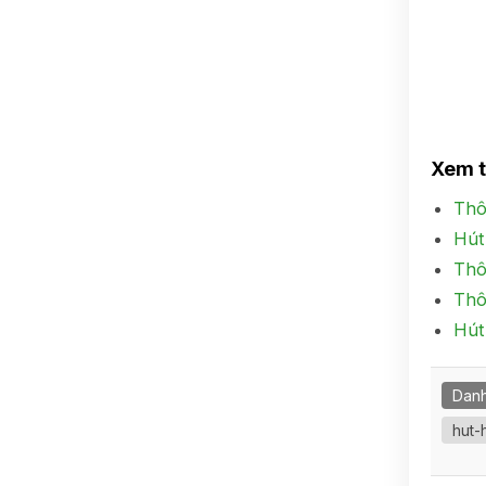
Xem 
Thô
Hút
Thô
Thô
Hút
Danh
hut-