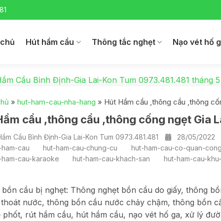
81
 chủ
Hút hầm cầu
Thông tắc nghẹt
Nạo vét hố 
Hầm Cầu Bình Định-Gia Lai-Kon Tum 0973.481.481
tháng 5
chủ
»
hut-ham-cau-nha-hang
»
Hút Hầm cầu ,thông cầu ,thông cố
Hầm cầu ,thông cầu ,thông cống ngẹt Gia 
Hầm Cầu Bình Định-Gia Lai-Kon Tum 0973.481.481
28/05/2022
-ham-cau
hut-ham-cau-chung-cu
hut-ham-cau-co-quan-con
-ham-cau-karaoke
hut-ham-cau-khach-san
hut-ham-cau-khu
…
bồn cầu bị nghẹt: Thông nghẹt bồn cầu do giấy, thông bồ
thoát nước, thông bồn cầu nước chảy chậm, thông bồn cầ
 phốt, rút hầm cầu, hút hầm cầu, nạo vét hố ga, xử lý đ