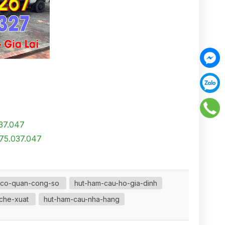
037.047
75.037.047
-co-quan-cong-so
hut-ham-cau-ho-gia-dinh
-che-xuat
hut-ham-cau-nha-hang