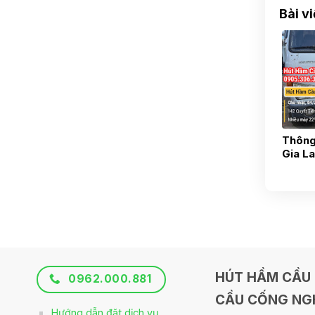
Bài v
Thông
Gia La
0936
HÚT HẦM CẦU 
0962.000.881
CẦU CỐNG NGH
Hướng dẫn đặt dịch vụ