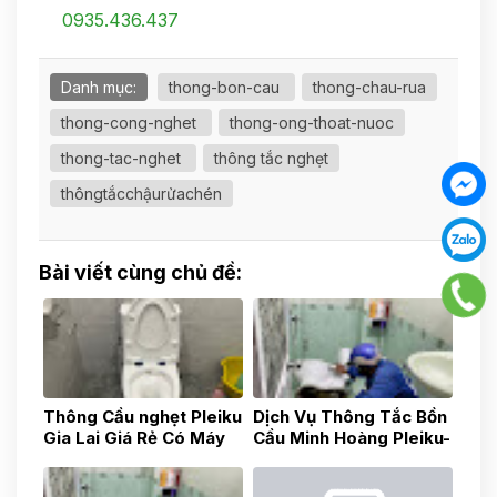
0935.436.437
Danh mục:
thong-bon-cau
thong-chau-rua
thong-cong-nghet
thong-ong-thoat-nuoc
thong-tac-nghet
thông tắc nghẹt
thôngtắcchậurửachén
Bài viết cùng chủ đề:
Thông Cầu nghẹt Pleiku
Dịch Vụ Thông Tắc Bồn
Gia Lai Giá Rẻ Có Máy
Cầu Minh Hoàng Pleiku-
Nọi Soi 0975.037.047
Gia Lai-Uy Tín, Nhanh
Chóng, Gía Tốt 24h