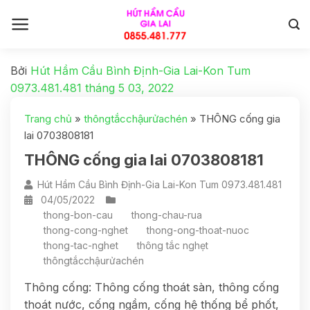
Bởi
Hút Hầm Cầu Bình Định-Gia Lai-Kon Tum
0973.481.481
tháng 5 03, 2022
Trang chủ
»
thôngtắcchậurửachén
»
THÔNG cống gia
lai 0703808181
THÔNG cống gia lai 0703808181
Hút Hầm Cầu Bình Định-Gia Lai-Kon Tum 0973.481.481
04/05/2022
thong-bon-cau
thong-chau-rua
thong-cong-nghet
thong-ong-thoat-nuoc
thong-tac-nghet
thông tắc nghẹt
thôngtắcchậurửachén
Thông cống: Thông cống thoát sàn, thông cống
thoát nước, cống ngầm, cống hệ thống bể phốt,