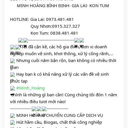
      MINH HOÀNG BÌNH ĐỊNH- GIA LAI- KON TUM
HOTLINE: Gia Lai: 0973.481.481
             Quy Nhơn:0915.327.327
                  Kon Tum: 0838.481.481
--------------------------------
 Tết đã cận kề, các hộ gia đình, đơn vị doanh 
nghiệp muốn vệ sinh, khơi thông, xử lý cống rãnh,... 
 Nhưng cuối năm bận rộn, bạn không có nhiều thời 
gian 
 Hay bạn k có khả năng xử lý các vấn đề vệ sinh 
phức tạp 
#Minh_Hoàng
 chính là những gì bạn cần! Cùng chúng tôi đón 1 năm 
với nhiều điều tươi mới nào!
---------------
---------------
 MINH HOÀNG CHUYÊN CUNG CẤP DỊCH VỤ 
 Hút hầm cầu, Biogas, chất thải công nghiệp