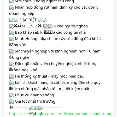
 Sửa chữa, Thông nghẹt cầu cống 
 Nhận hợp đồng rút hầm định kỳ cho các đơn vị 
doanh nghiệp
 ĐẶC BIỆT 
 GIẢM LÊN ĐẾN 
% cho người nghèo 
 Bao khảo sát, kiểm tra cầu cống tại nhà 
 Minh Hoàng - địa chỉ tin cậy của đông đảo khách 
hàng với:
 Sự chuyên nghiệp với kinh nghiệm hơn 10 năm 
trong nghề
 Đội ngũ nhân viên chuyên nghiệp, nhiệt tình, 
không ngại khó
 Hệ thống kỹ thuật - máy móc hiện đại. 
 Lợi ích khách hàng là cốt lõi, mang đến cho quý 
khách những giải pháp tối ưu, tiết kiệm nhất 
 Phục vụ nhanh chóng
 Giá tốt nhất thị trường 
---------------
---------------
https://sites.google.com/site/dichvuhuthamcauanhtrang/