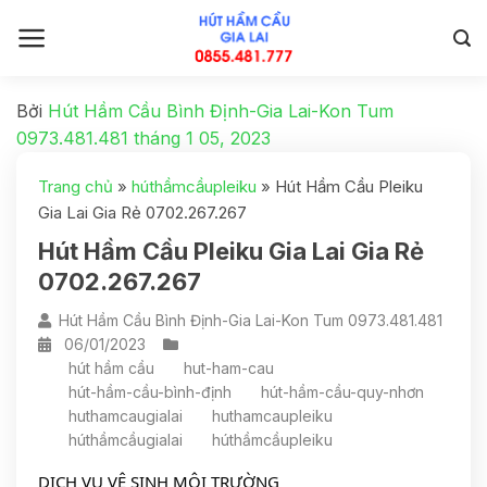
Bởi
Hút Hầm Cầu Bình Định-Gia Lai-Kon Tum
0973.481.481
tháng 1 05, 2023
Trang chủ
»
húthầmcầupleiku
»
Hút Hầm Cầu Pleiku
Gia Lai Gia Rẻ 0702.267.267
Hút Hầm Cầu Pleiku Gia Lai Gia Rẻ
0702.267.267
Hút Hầm Cầu Bình Định-Gia Lai-Kon Tum 0973.481.481
06/01/2023
hút hầm cầu
hut-ham-cau
hút-hầm-cầu-bình-định
hút-hầm-cầu-quy-nhơn
huthamcaugialai
huthamcaupleiku
húthầmcầugialai
húthầmcầupleiku
DỊCH VỤ VỆ SINH MÔI TRƯỜNG