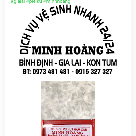
#gialai
#pleiku
#minhhoang