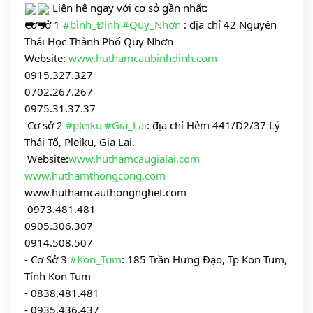
 Liên hệ ngay với cơ sở gần nhất:
Cơ sở 1 
#bình_Định
#Quy_Nhơn
 : địa chỉ 42 Nguyễn 
Thái Học Thành Phố Quy Nhơn
Website: 
www.huthamcaubinhdinh.com
0915.327.327
0702.267.267
0975.31.37.37
 Cơ sở 2 
#pleiku
#Gia_Lai
: địa chỉ Hẻm 441/D2/37 Lý 
Thái Tổ, Pleiku, Gia Lai.
 Website:
www.huthamcaugialai.com
www.huthamthongcong.com
www.huthamcauthongnghet.com
 0973.481.481
0905.306.307
0914.508.507
- Cơ Sở 3 
#Kon_Tum
: 185 Trần Hưng Đạo, Tp Kon Tum, 
Tỉnh Kon Tum
- 0838.481.481
- 0935.436.437