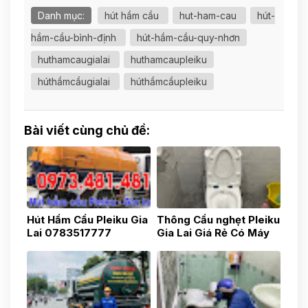
Danh mục:
hút hầm cầu
hut-ham-cau
hút-
hầm-cầu-bình-định
hút-hầm-cầu-quy-nhơn
huthamcaugialai
huthamcaupleiku
húthầmcầugialai
húthầmcầupleiku
Bài viết cùng chủ đề:
Hút Hầm Cầu Pleiku Gia
Thông Cầu nghẹt Pleiku
Lai 0783517777
Gia Lai Giá Rẻ Có Máy
Nọi Soi 0975.037.047