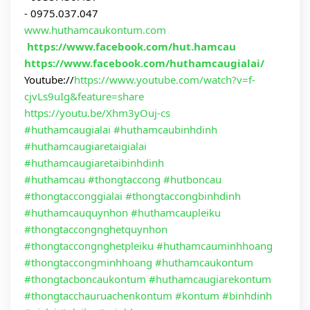
- 0975.037.047
www.huthamcaukontum.com
https://www.facebook.com/hut.hamcau
https://www.facebook.com/huthamcaugialai/
Youtube://
https://www.youtube.com/watch?v=f-
cjvLs9uIg&feature=share
https://youtu.be/Xhm3yOuj-cs
#huthamcaugialai
#huthamcaubinhdinh
#huthamcaugiaretaigialai
#huthamcaugiaretaibinhdinh
#huthamcau
#thongtaccong
#hutboncau
#thongtacconggialai
#thongtaccongbinhdinh
#huthamcauquynhon
#huthamcaupleiku
#thongtaccongnghetquynhon
#thongtaccongnghetpleiku
#huthamcauminhhoang
#thongtaccongminhhoang
#huthamcaukontum
#thongtacboncaukontum
#huthamcaugiarekontum
#thongtacchauruachenkontum
#kontum
#binhdinh