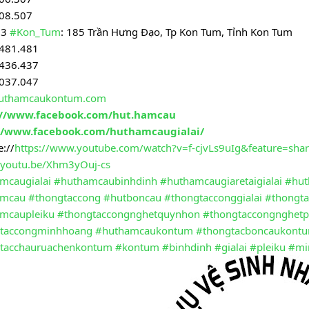
08.507
 3 
#Kon_Tum
: 185 Trần Hưng Đạo, Tp Kon Tum, Tỉnh Kon Tum
.481.481
.436.437
.037.047
uthamcaukontum.com
://www.facebook.com/hut.hamcau
//www.facebook.com/huthamcaugialai/
://
https://www.youtube.com/watch?v=f-cjvLs9uIg&feature=sha
//youtu.be/Xhm3yOuj-cs
mcaugialai
#huthamcaubinhdinh
#huthamcaugiaretaigialai
#hut
amcau
#thongtaccong
#hutboncau
#thongtacconggialai
#thongta
mcaupleiku
#thongtaccongnghetquynhon
#thongtaccongnghetp
taccongminhhoang
#huthamcaukontum
#thongtacboncaukont
tacchauruachenkontum
#kontum
#binhdinh
#gialai
#pleiku
#mi