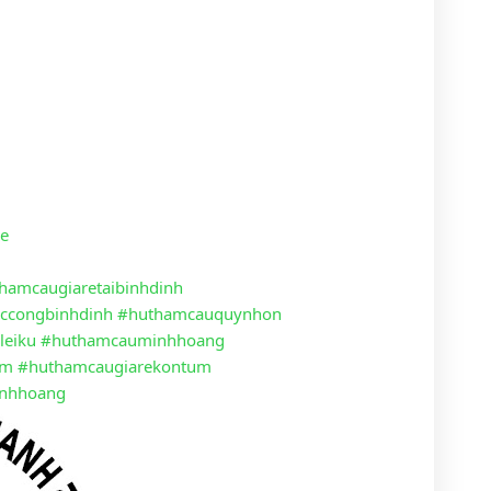
re
hamcaugiaretaibinhdinh
ccongbinhdinh
#huthamcauquynhon
leiku
#huthamcauminhhoang
um
#huthamcaugiarekontum
nhhoang