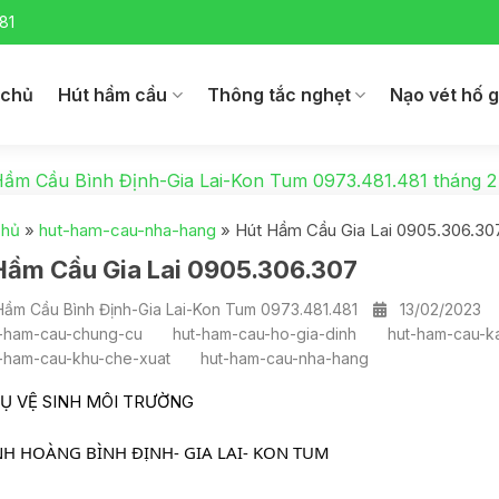
81
 chủ
Hút hầm cầu
Thông tắc nghẹt
Nạo vét hố 
Hầm Cầu Bình Định-Gia Lai-Kon Tum 0973.481.481
tháng 2
chủ
»
hut-ham-cau-nha-hang
»
Hút Hầm Cầu Gia Lai 0905.306.30
Hầm Cầu Gia Lai 0905.306.307
Hầm Cầu Bình Định-Gia Lai-Kon Tum 0973.481.481
13/02/2023
-ham-cau-chung-cu
hut-ham-cau-ho-gia-dinh
hut-ham-cau-k
-ham-cau-khu-che-xuat
hut-ham-cau-nha-hang
VỤ VỆ SINH MÔI TRƯỜNG
   MINH HOÀNG BÌNH ĐỊNH- GIA LAI- KON TUM