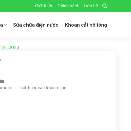
Giới thiệu
Chính sách
Liên hệ
ga
Sữa chữa điện nước
Khoan cắt bê tông
 12, 2023
7
araoke
hut-ham-cau-khach-san