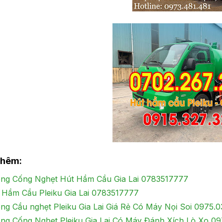
thêm:
ng Cống Nghẹt Hút Hầm Cầu Gia Lai 0783517777
 Hầm Cầu Pleiku Gia Lai 0783517777
ng Cầu nghẹt Pleiku Gia Lai Giá Rẻ Có Máy Nọi Soi 0975.
ng Cống Nghẹt Pleiku Gia Lai Có Máy Đánh Xích Lò Xo 09