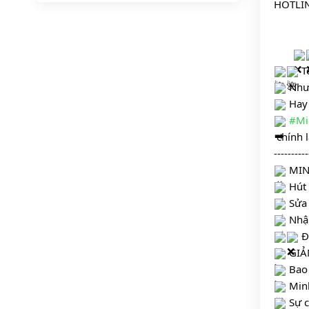
HOTLIN
    
 T
 Như
 Hay
#Mi
 chính
----------
 MI
 Hút
 Sửa
 Nhậ
 Đ
 GIẢ
 Bao
 Min
 Sự 