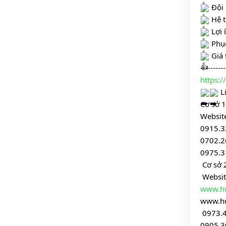
 Đội
 Hệ 
 Lợi
 Phụ
 Giá 
----------
https:
 L
Cơ sở 1
Website
0915.3
0702.2
0975.3
 Cơ sở 
 Websit
www.h
www.h
 0973.
0905.3