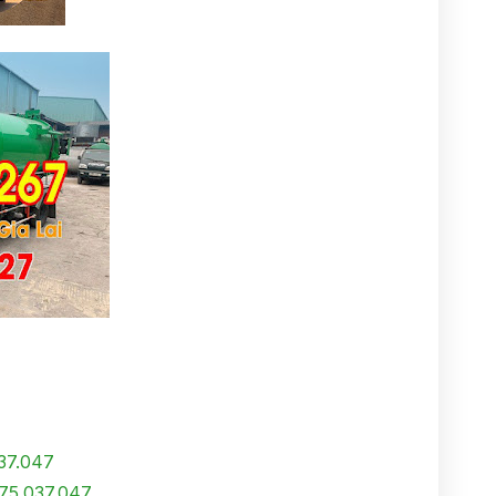
037.047
75.037.047