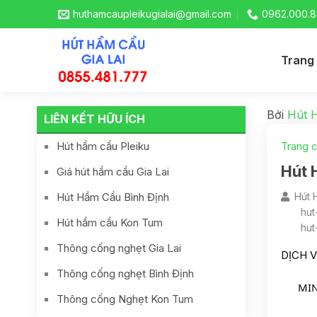
huthamcaupleikugialai@gmail.com
0962.000.8
Trang
Bởi
Hút 
LIÊN KẾT HỮU ÍCH
Hút hầm cầu Pleiku
Trang 
Hút 
Giá hút hầm cầu Gia Lai
Hút Hầm Cầu Bình Định
Hút 
hut
Hút hầm cầu Kon Tum
hut
Thông cống nghẹt Gia Lai
DỊCH 
Thông cống nghẹt Bình Định
   
Thông cống Nghẹt Kon Tum