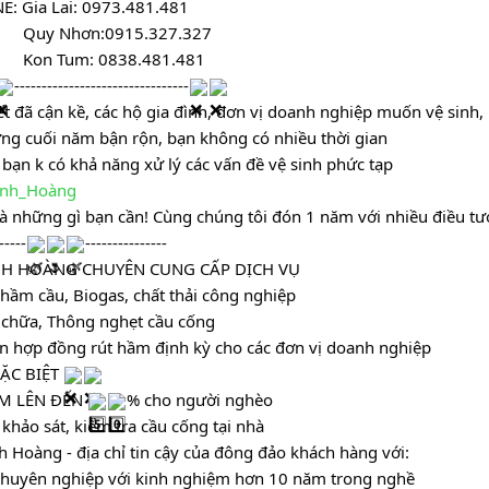
E: Gia Lai: 0973.481.481
         Quy Nhơn:0915.327.327
                  Kon Tum: 0838.481.481
--------------------------------
ết đã cận kề, các hộ gia đình, đơn vị doanh nghiệp muốn vệ sinh, k
ng cuối năm bận rộn, bạn không có nhiều thời gian 
 bạn k có khả năng xử lý các vấn đề vệ sinh phức tạp 
nh_Hoàng
 là những gì bạn cần! Cùng chúng tôi đón 1 năm với nhiều điều tư
-----
---------------
NH HOÀNG CHUYÊN CUNG CẤP DỊCH VỤ 
 hầm cầu, Biogas, chất thải công nghiệp
 chữa, Thông nghẹt cầu cống 
n hợp đồng rút hầm định kỳ cho các đơn vị doanh nghiệp
ẶC BIỆT 
M LÊN ĐẾN 
% cho người nghèo 
 khảo sát, kiểm tra cầu cống tại nhà 
h Hoàng - địa chỉ tin cậy của đông đảo khách hàng với:
chuyên nghiệp với kinh nghiệm hơn 10 năm trong nghề