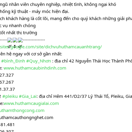
 ngũ nhân viên chuyên nghiệp, nhiệt tình, không ngại khó
thống kỹ thuật - máy móc hiện đại. 
 ích khách hàng là cốt lõi, mang đến cho quý khách những giải phá
c vụ nhanh chóng
tốt nhất thị trường 
-----
---------------
//sites.google.com/site/dichvuhuthamcauanhtrang/
iên hệ ngay với cơ sở gần nhất:
 
#bình_Định
#Quy_Nhơn
 : địa chỉ 42 Nguyễn Thái Học Thành P
: 
www.huthamcaubinhdinh.com
27.327
67.267
1.37.37
2 
#pleiku
#Gia_Lai
: địa chỉ Hẻm 441/D2/37 Lý Thái Tổ, Pleiku, Gia
e:
www.huthamcaugialai.com
uthamthongcong.com
uthamcauthongnghet.com
481.481
06.307