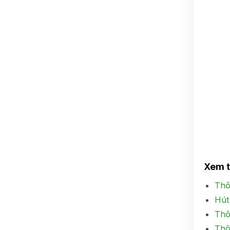
Xem 
Thô
Hút
Thô
Thô