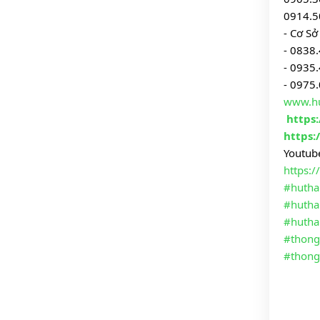
0914.5
- Cơ Sở
- 0838
- 0935
- 0975
www.h
https
https:
Youtube
https:
#hutha
#huth
#hutha
#thong
#thong