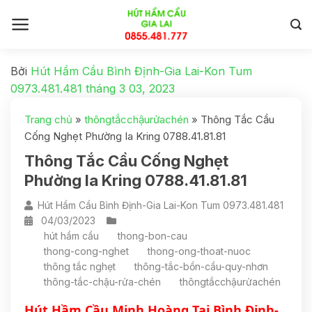
Bởi
Hút Hầm Cầu Bình Định-Gia Lai-Kon Tum
0973.481.481
tháng 3 03, 2023
Trang chủ
»
thôngtắcchậurửachén
»
Thông Tắc Cầu
Cống Nghẹt Phường Ia Kring 0788.41.81.81
Thông Tắc Cầu Cống Nghẹt
Phường Ia Kring 0788.41.81.81
Hút Hầm Cầu Bình Định-Gia Lai-Kon Tum 0973.481.481
04/03/2023
hút hầm cầu
thong-bon-cau
thong-cong-nghet
thong-ong-thoat-nuoc
thông tắc nghẹt
thông-tắc-bồn-cầu-quy-nhơn
thông-tắc-chậu-rửa-chén
thôngtắcchậurửachén
Hút Hầm Cầu Minh Hoàng Tại Bình Định- 