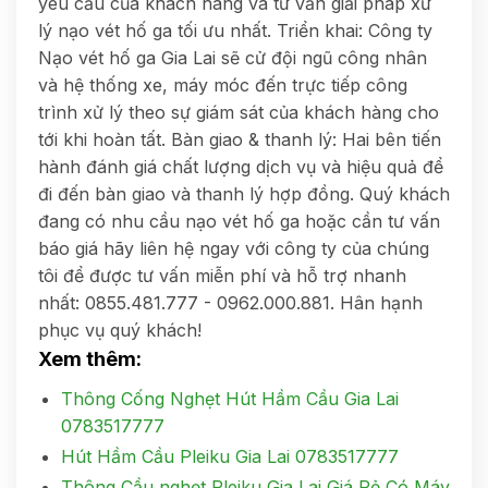
yêu cầu của khách hàng và tư vấn giải pháp xử
lý nạo vét hố ga tối ưu nhất. Triển khai: Công ty
Nạo vét hố ga Gia Lai sẽ cử đội ngũ công nhân
và hệ thống xe, máy móc đến trực tiếp công
trình xử lý theo sự giám sát của khách hàng cho
tới khi hoàn tất. Bàn giao & thanh lý: Hai bên tiến
hành đánh giá chất lượng dịch vụ và hiệu quả để
đi đến bàn giao và thanh lý hợp đồng. Quý khách
đang có nhu cầu nạo vét hố ga hoặc cần tư vấn
báo giá hãy liên hệ ngay với công ty của chúng
tôi để được tư vấn miễn phí và hỗ trợ nhanh
nhất: 0855.481.777 - 0962.000.881. Hân hạnh
phục vụ quý khách!
Xem thêm:
Thông Cống Nghẹt Hút Hầm Cầu Gia Lai
0783517777
Hút Hầm Cầu Pleiku Gia Lai 0783517777
Thông Cầu nghẹt Pleiku Gia Lai Giá Rẻ Có Máy