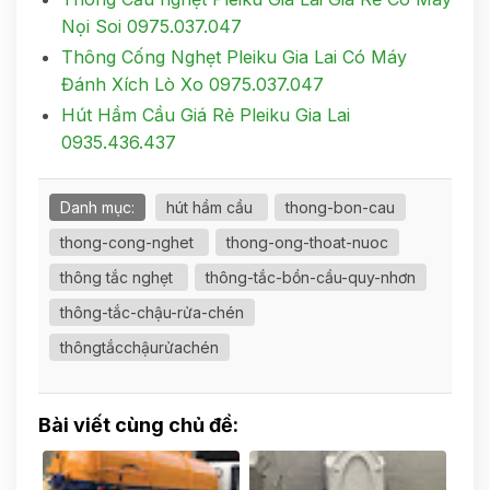
Nọi Soi 0975.037.047
Thông Cống Nghẹt Pleiku Gia Lai Có Máy
Đánh Xích Lò Xo 0975.037.047
Hút Hầm Cầu Giá Rẻ Pleiku Gia Lai
0935.436.437
Danh mục:
hút hầm cầu
thong-bon-cau
thong-cong-nghet
thong-ong-thoat-nuoc
thông tắc nghẹt
thông-tắc-bồn-cầu-quy-nhơn
thông-tắc-chậu-rửa-chén
thôngtắcchậurửachén
Bài viết cùng chủ đề: