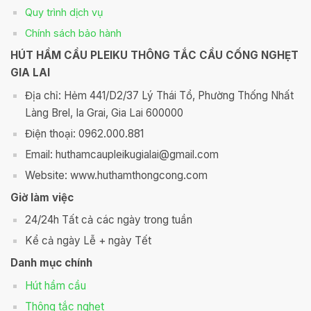
Quy trình dịch vụ
Chính sách bảo hành
HÚT HẦM CẦU PLEIKU THÔNG TẮC CẦU CỐNG NGHẸT
GIA LAI
Địa chỉ: Hẻm 441/D2/37 Lý Thái Tổ, Phường Thống Nhất
Làng Brel, Ia Grai, Gia Lai 600000
Điện thoại: 0962.000.881
Email: huthamcaupleikugialai@gmail.com
Website: www.huthamthongcong.com
Giờ làm việc
24/24h Tất cả các ngày trong tuần
Kể cả ngày Lễ + ngày Tết
Danh mục chính
Hút hầm cầu
Thông tắc nghẹt