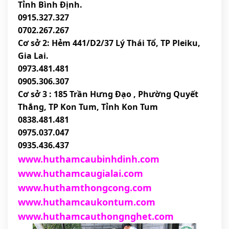
Tỉnh Bình Định.
0915.327.327
0702.267.267
Cơ sở 2: Hẻm 441/D2/37 Lý Thái Tổ, TP Pleiku, 
Gia Lai.
0973.481.481
0905.306.307
Cơ sở 3 : 185 Trần Hưng Đạo , Phường Quyết 
Thắng, TP Kon Tum, Tỉnh Kon Tum
0838.481.481
0975.037.047
0935.436.437
www.huthamcaubinhdinh.com
www.huthamcaugialai.com
www.hutham
thongcong.com
www.huthamcaukontum.com
www.huthamcauthongnghet.com