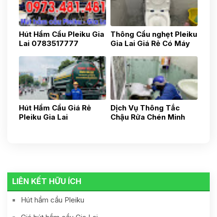
Hút Hầm Cầu Pleiku Gia
Thông Cầu nghẹt Pleiku
Lai 0783517777
Gia Lai Giá Rẻ Có Máy
Nọi Soi 0975.037.047
Hút Hầm Cầu Giá Rẻ
Dịch Vụ Thông Tắc
Pleiku Gia Lai
Chậu Rửa Chén Minh
0935.436.437
Hoàng Pleiku-Gia Lai-
Uy Tín, Nhanh Chóng,
Gía Tốt 24h
0935436437
LIÊN KẾT HỮU ÍCH
Hút hầm cầu Pleiku