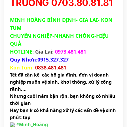
TRƯỜNG 0703.80.81.81
MINH HOÀNG BÌNH ĐỊNH- GIA LAI- KON
TUM
CHUYÊN NGHIỆP-NHANH CHÓNG-HIỆU
QUẢ
HOTLINE:
Gia Lai:
0973.481.481
Quy Nhơn:0915.327.327
Kon Tum:
0838.481.481
Tết đã cận kề, các hộ gia đình, đơn vị doanh
nghiệp muốn vệ sinh, khơi thông, xử lý cống
rãnh,...
Nhưng cuối năm bận rộn, bạn không có nhiều
thời gian
Hay bạn k có khả năng xử lý các vấn đề vệ sinh
phức tạp
#Minh_Hoàng