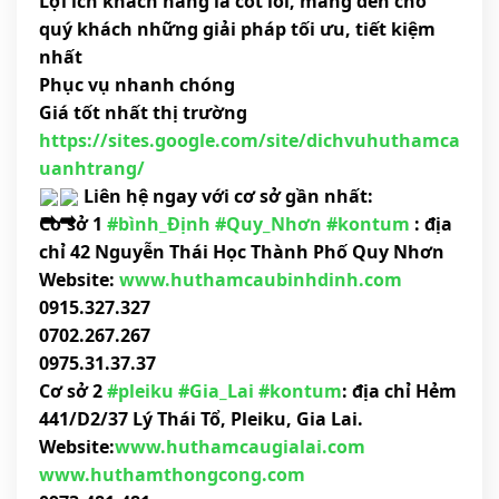
Lợi ích khách hàng là cốt lõi, mang đến cho
quý khách những giải pháp tối ưu, tiết kiệm
nhất
Phục vụ nhanh chóng
Giá tốt nhất thị trường
https://sites.google.com/site/dichvuhuthamca
uanhtrang/
Liên hệ ngay với cơ sở gần nhất:
Cơ sở 1
#bình_Định
#Quy_Nhơn
#kontum
: địa
chỉ 42 Nguyễn Thái Học Thành Phố Quy Nhơn
Website:
www.huthamcaubinhdinh.com
0915.327.327
0702.267.267
0975.31.37.37
Cơ sở 2
#pleiku
#Gia_Lai
#kontum
: địa chỉ Hẻm
441/D2/37 Lý Thái Tổ, Pleiku, Gia Lai.
Website:
www.huthamcaugialai.com
www.huthamthongcong.com