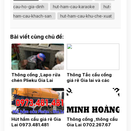
cau-ho-gia-dinh
hut-ham-cau-karaoke
hut-
ham-cau-khach-san
hut-ham-cau-khu-che-xuat
Bài viết cùng chủ đề:
Thông cống ,Lapo rửa
Thông Tắc cầu cống
chén Plieku Gia Lai
giá rẻ Gia lai và các
0703.80.81.81
Huyện lân cận
0975.31.37.37
Hút hầm cầu giá rẻ Gia
Thông cống ,thông cầu
Lai 0973.481.481
Gia Lai 0702.267.67