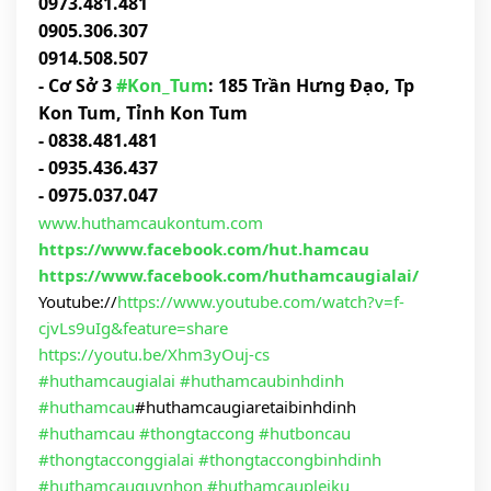
0973.481.481
0905.306.307
0914.508.507
- Cơ Sở 3
#Kon_Tum
: 185 Trần Hưng Đạo, Tp
Kon Tum, Tỉnh Kon Tum
- 0838.481.481
- 0935.436.437
- 0975.037.047
www.huthamcaukontum.com
https://www.facebook.com/hut.hamcau
https://www.facebook.com/huthamcaugialai/
Youtube://
https://www.youtube.com/watch?v=f-
cjvLs9uIg&feature=share
https://youtu.be/Xhm3yOuj-cs
#huthamcaugialai
#huthamcaubinhdinh
#huthamcau
#huthamcaugiaretaibinhdinh
#huthamcau
#thongtaccong
#hutboncau
#thongtacconggialai
#thongtaccongbinhdinh
#huthamcauquynhon
#huthamcaupleiku