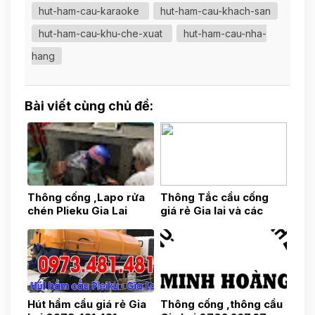
hut-ham-cau-karaoke
hut-ham-cau-khach-san
hut-ham-cau-khu-che-xuat
hut-ham-cau-nha-
hang
Bài viết cùng chủ đề:
Thông cống ,Lapo rửa
Thông Tắc cầu cống
chén Plieku Gia Lai
giá rẻ Gia lai và các
0703.80.81.81
Huyện lân cận
0975.31.37.37
Hút hầm cầu giá rẻ Gia
Thông cống ,thông cầu