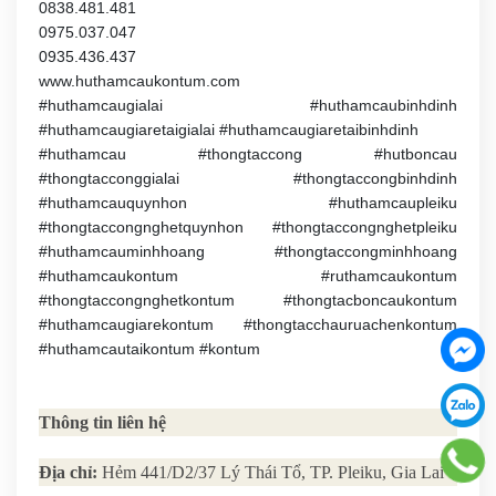
0838.481.481
0975.037.047
0935.436.437
www.huthamcaukontum.com
#huthamcaugialai #huthamcaubinhdinh
#huthamcaugiaretaigialai #huthamcaugiaretaibinhdinh
#huthamcau #thongtaccong #hutboncau
#thongtacconggialai #thongtaccongbinhdinh
#huthamcauquynhon #huthamcaupleiku
#thongtaccongnghetquynhon #thongtaccongnghetpleiku
#huthamcauminhhoang #thongtaccongminhhoang
#huthamcaukontum #ruthamcaukontum
#thongtaccongnghetkontum #thongtacboncaukontum
#huthamcaugiarekontum #thongtacchauruachenkontum
#huthamcautaikontum #kontum
Thông tin liên hệ
Địa chỉ:
Hẻm 441/D2/37 Lý Thái Tổ, TP. Pleiku, Gia Lai