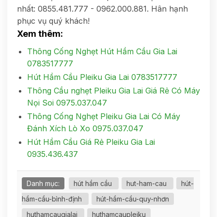
nhất: 0855.481.777 - 0962.000.881. Hân hạnh
phục vụ quý khách!
Xem thêm:
Thông Cống Nghẹt Hút Hầm Cầu Gia Lai
0783517777
Hút Hầm Cầu Pleiku Gia Lai 0783517777
Thông Cầu nghẹt Pleiku Gia Lai Giá Rẻ Có Máy
Nọi Soi 0975.037.047
Thông Cống Nghẹt Pleiku Gia Lai Có Máy
Đánh Xích Lò Xo 0975.037.047
Hút Hầm Cầu Giá Rẻ Pleiku Gia Lai
0935.436.437
Danh mục:
hút hầm cầu
hut-ham-cau
hút-
hầm-cầu-bình-định
hút-hầm-cầu-quy-nhơn
huthamcaugialai
huthamcaupleiku