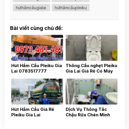
húthầmcầugialai
húthầmcầupleiku
Bài viết cùng chủ đề:
Hút Hầm Cầu Pleiku Gia
Thông Cầu nghẹt Pleiku
Lai 0783517777
Gia Lai Giá Rẻ Có Máy
Nọi Soi 0975.037.047
Hút Hầm Cầu Giá Rẻ
Dịch Vụ Thông Tắc
Pleiku Gia Lai
Chậu Rửa Chén Minh
0935.436.437
Hoàng Pleiku-Gia Lai-
Uy Tín, Nhanh Chóng,