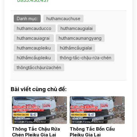
Danh mục:
huthamcauchuse
huthamcauducco
huthamcaugialai
huthamcauiagrai
huthamcaumangyang
huthamcaupleiku
húthầmcầugialai
húthầmcầupleiku
thông-tắc-chậu-rửa-chén
thôngtắcchậurửachén
Bài viết cùng chủ đề:
Thông Tắc Chậu Rửa
Thông Tắc Bồn Cầu
Chén Pleiku Gia Lai
Pleiku Gia Lai