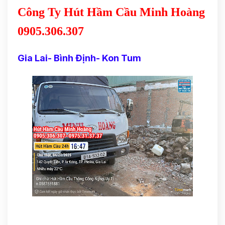
Công Ty Hút Hầm Cầu Minh Hoàng
0905.306.307
Gia Lai- Bình Định- Kon Tum