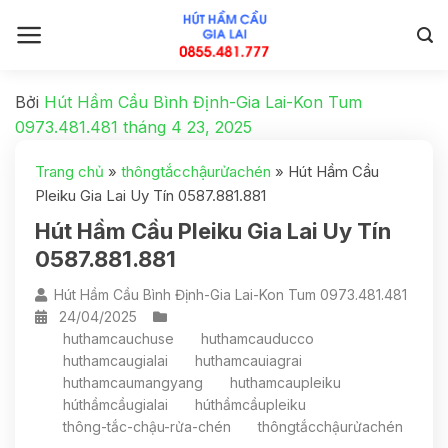
Bởi
Hút Hầm Cầu Bình Định-Gia Lai-Kon Tum
0973.481.481
tháng 4 23, 2025
Trang chủ
»
thôngtắcchậurửachén
»
Hút Hầm Cầu
Pleiku Gia Lai Uy Tín 0587.881.881
Hút Hầm Cầu Pleiku Gia Lai Uy Tín
0587.881.881
Hút Hầm Cầu Bình Định-Gia Lai-Kon Tum 0973.481.481
24/04/2025
huthamcauchuse
huthamcauducco
huthamcaugialai
huthamcauiagrai
huthamcaumangyang
huthamcaupleiku
húthầmcầugialai
húthầmcầupleiku
thông-tắc-chậu-rửa-chén
thôngtắcchậurửachén