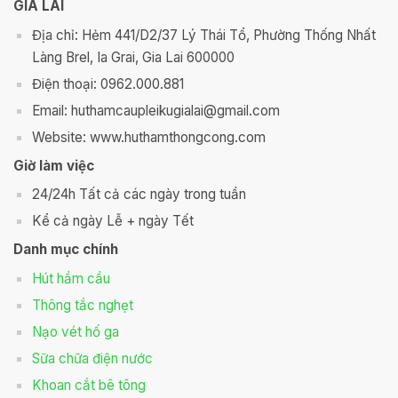
GIA LAI
Địa chỉ: Hẻm 441/D2/37 Lý Thái Tổ, Phường Thống Nhất
Làng Brel, Ia Grai, Gia Lai 600000
Điện thoại: 0962.000.881
Email: huthamcaupleikugialai@gmail.com
Website: www.huthamthongcong.com
Giờ làm việc
24/24h Tất cả các ngày trong tuần
Kể cả ngày Lễ + ngày Tết
Danh mục chính
Hút hầm cầu
Thông tắc nghẹt
Nạo vét hố ga
Sữa chữa điện nước
Khoan cắt bê tông